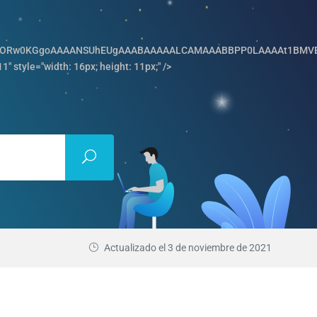
,iVBORw0KGgoAAAANSUhEUgAAABAAAAALCAMAAABBPP0LAAAAt1BMVEW
1" style="width: 16px; height: 11px;" />
Actualizado el
3 de noviembre de 2021