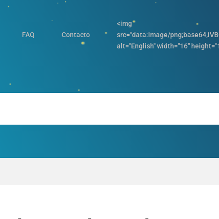
<img
FAQ
Contacto
src="data:image/png;base64
alt="English" width="16" height="1