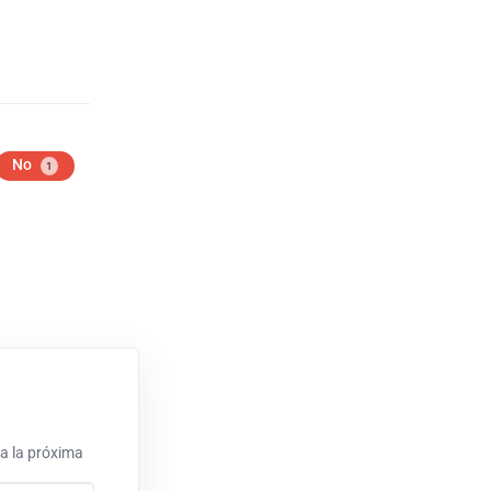
No
1
a la próxima