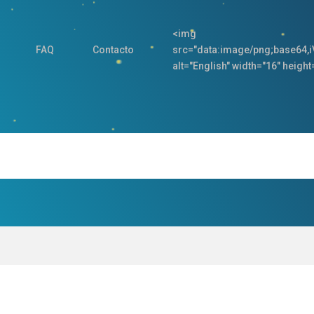
<img
FAQ
Contacto
src="data:image/png;base
alt="English" width="16" height=